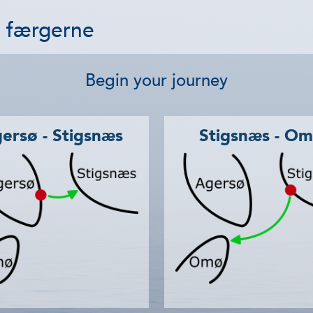
 færgerne
Begin your journey
Agersø - Stigsnæs
Stigsnæs - O