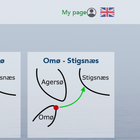
My page
mø
Omø - Stigsnæs